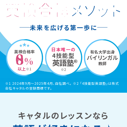
英検合格
メソッド
未来を広げる第一歩に
日本唯一の
英検合格率
有名大学出身
4技能型
80
バイリンガル
%
英語塾®
教師
以上
※1
※2
※1 2024年9月〜2025年4月、自社調べ。 ※2 「4技能型英語塾」は株式
会社キャタルの登録商標です。
キャタルのレッスンなら