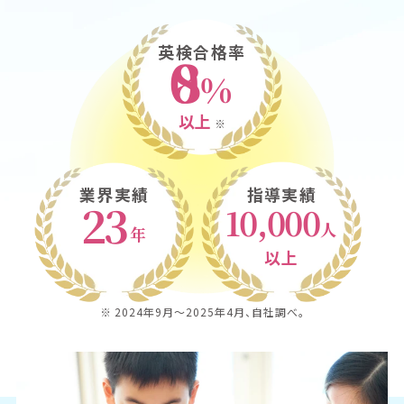
英検合格率
80
%
以上
※
業界実績
指導実績
23
10,000
人
年
以上
※ 2024年9月〜2025年4月、自社調べ。