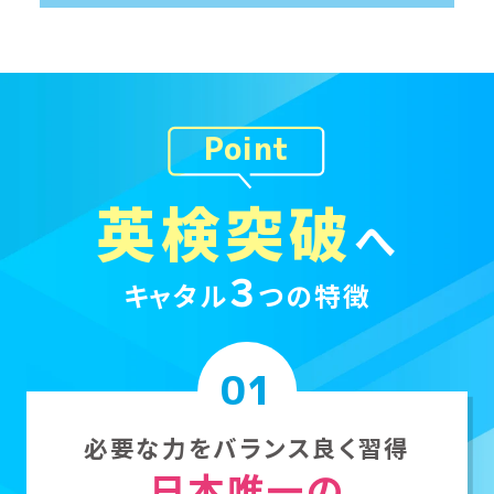
Point
英検突破
へ
３
キャタル
つの特徴
01
必要な力をバランス良く習得
日本唯一の