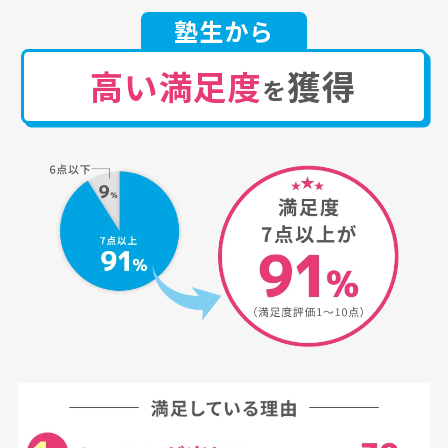
塾生から
高い満足度
獲得
を