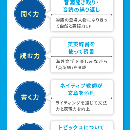
音源聞き取り・
音読の繰り返し
聞く力
物語の登場人物になりきっ
て
自然と英語力UP
英英辞書を
使って読書
読む力
海外文学を楽しみながら
「英
英脳」を育成
ネイティブ教師が
文章を添削
書く力
ライティングを通じて文法
力と
表現力を向上
トピックスについて