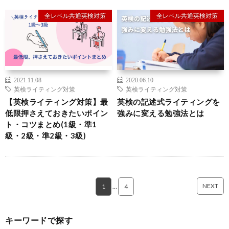
全レベル共通英検対策
全レベル共通英検対策
2021.11.08
2020.06.10
英検ライティング対策
英検ライティング対策
【英検ライティング対策】最
英検の記述式ライティングを
低限押さえておきたいポイン
強みに変える勉強法とは
ト・コツまとめ(1級・準1
級・2級・準2級・3級)
NEXT
1
…
4
キーワードで探す