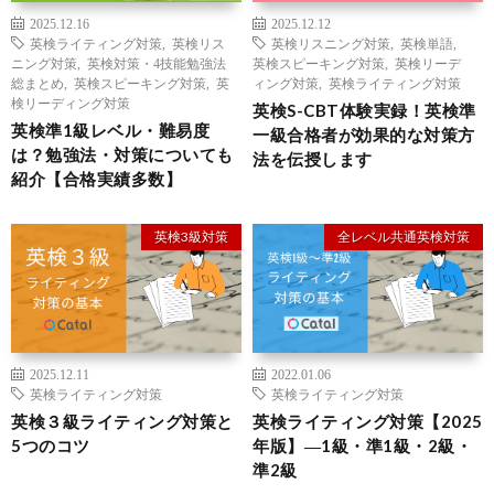
2025.12.16
2025.12.12
英検ライティング対策
,
英検リス
英検リスニング対策
,
英検単語
,
ニング対策
,
英検対策・4技能勉強法
英検スピーキング対策
,
英検リーデ
総まとめ
,
英検スピーキング対策
,
英
ィング対策
,
英検ライティング対策
検リーディング対策
英検S-CBT体験実録！英検準
英検準1級レベル・難易度
一級合格者が効果的な対策方
は？勉強法・対策についても
法を伝授します
紹介【合格実績多数】
英検3級対策
全レベル共通英検対策
2025.12.11
2022.01.06
英検ライティング対策
英検ライティング対策
英検３級ライティング対策と
英検ライティング対策【2025
5つのコツ
年版】―1級・準1級・2級・
準2級