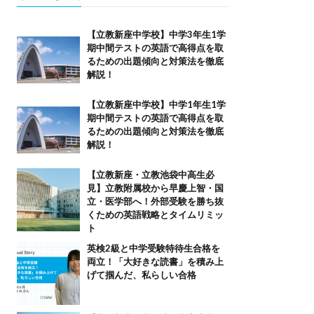
【立教新座中学校】中学3年生1学
期中間テストの英語で高得点を取
るための出題傾向と対策法を徹底
解説！
【立教新座中学校】中学1年生1学
期中間テストの英語で高得点を取
るための出題傾向と対策法を徹底
解説！
【立教新座・立教池袋中高生必
見】立教附属校から早慶上智・国
立・医学部へ！外部受験を勝ち抜
くための英語戦略とタイムリミッ
ト
英検2級と中学受験特待生合格を
両立！「大好きな読書」を積み上
げて掴んだ、私らしい合格