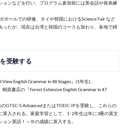
ションなどを行い、プログラム参加前には英会話や発表練
ールでの研修、タイや韓国におけるScience Fair など
あったが、現在は台湾と韓国のコースも加わり、各地で姉
-IPを受験する
glish Grammar in 48 Stages』(1年生)、
原書店の『Forest Extensive English Grammar in 47
秋のGTEC-S AdvancedまたはTOEIC-IPを受験し、これらの
算入される。家庭学習として、1･2年生は年に3冊の英文
ション英語Ⅰ～Ⅲの成績に算入する。