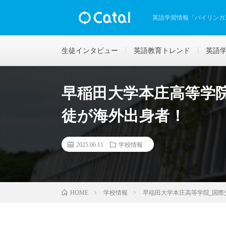
英語学習情報「バイリンガ
生徒インタビュー
英語教育トレンド
英語
早稲田大学本庄高等学院
徒が海外出身者！
2025.06.11
学校情報
学校情報
早稲田大学本庄高等学院_国際
HOME