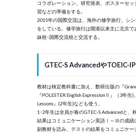
コラボレーション、研究発表、ポスターセッ
習などの準備をする。
2015年の国際交流は、海外の修学旅行、シンガポ
をしている。修学旅行は開港以来主に北京で
妹校･国際交流校と交流する。
GTEC-S AdvancedやTOEIC
教材は検定教科書に加え、数研出版の『Grand View En
『POLESTER English ExpressionⅡ』（3年生)、桐
Lessons』(2年生)なども使う。
1･2年生は全員が春のGTEC-S Advancedと、
結果はコミュニケーション英語Ⅰ～Ⅲの成績に
副教材を読み、テストの結果をコミュニケー