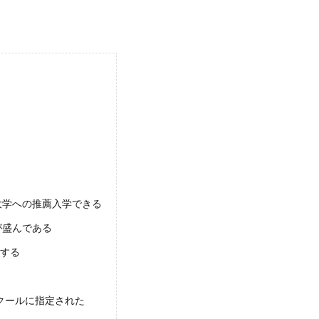
大学への推薦入学できる
が盛んである
受験する
クールに指定された