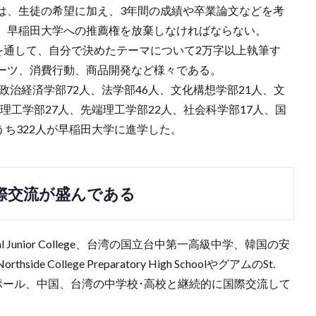
は、生徒の希望に加え、3年間の成績や卒業論文などを考
、早稲田大学への推薦権を放棄しなければならない。
を通して、自分で決めたテーマについて2万字以上執筆す
ーツ、消費行動、商品開発など様々である。
政治経済学部72人、法学部46人、文化構想学部21人、文
幹理工学部27人、先端理工学部22人、社会科学部17人、国
うち322人が早稲田大学に進学した。
際交流が盛んである
Junior College、台湾の国立台中第一高級中学、韓国の安
ollege Preparatory High SchoolやグアムのSt.
、シンガポール、中国、台湾の中学校･高校と継続的に国際交流して