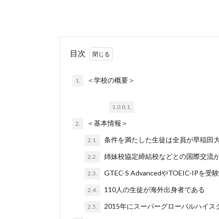
目次
＜学校の概要＞
1.
1.0.0.1.
＜基本情報＞
2.
条件を満たした生徒は全員が早稲田
2.1.
姉妹校協定締結校などとの国際交流
2.2.
GTEC-S AdvancedやTOEIC-IPを
2.3.
110人の生徒が海外出身者である
2.4.
2015年にスーパーグローバルハイス
2.5.