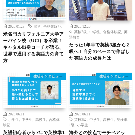
2026.01.23
留学
,
合格体験記
2025.12.26
英検2級
,
中学生
,
合格体験記
,
英
米名門カリフォルニア大学ア
語教育
ーバイン校（UCI）を卒業！
たった1年半で英検3級から2
キャタル出身コーチが語る、
級へ！自分のペースで伸ばし
世界で通用する英語力の育て
た英語力の成長とは
方
生徒インタビュー
生徒インタビュー
2025.06.11
2025.06.11
小学生
,
中学生
,
高校生
,
合格体
英検2級
,
中学生
,
高校生
,
英検準
験記
1級
,
小学生
英語初心者から7年で英検準1
海外との接点でモチベアッ