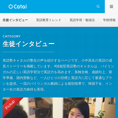
生徒インタビュー
英語教育トレンド
英語学習・勉強法
学校情報
CATEGORY
生徒インタビュー
英語塾キャタルの塾生の声を紹介するページです。小中高生の英語の成
長ストーリーを掲載しています。4技能型英語塾のキャタルは、バイリン
ガルの正しい英語学習法で英語力を高めます。英検合格、成績向上、留
学準備、国内受験など、一人ひとりの目標と英語力に応じて最適なプラ
ンを提供。一流のバイリンガル教師による個別指導で、帰国子女、イン
ター生の英語力維持も実現。
Pickup