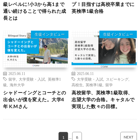
級レベルに!小3から高1まで
プ！目指すは高校卒業までに
通い続けることで得られた成
英検準1級合格
長とは
生徒インタビュー
生徒インタビュー
2025.06.11
2025.06.11
留学
,
大学受験・入試
,
英検準1
大学受験・入試
,
スピーキング
,
級
,
海外大学
高校生
,
英検準1級
,
留学
シャドーイングとコーチとの
高校留学、英検準1級取得、
出会いが僕を変えた。大学4
志望大学の合格。キャタルで
年 K.Mさん
実現した数々の目標。
NEXT
1
…
8