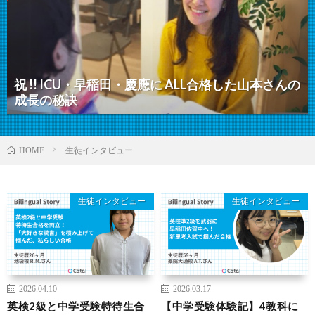
祝 !! ICU・早稲田・慶應に ALL合格した山本さんの
成長の秘訣
生徒インタビュー
HOME
生徒インタビュー
生徒インタビュー
2026.04.10
2026.03.17
英検2級と中学受験特待生合
【中学受験体験記】4教科に