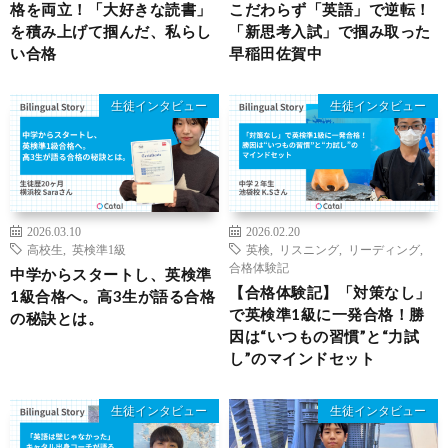
格を両立！「大好きな読書」
こだわらず「英語」で逆転！
を積み上げて掴んだ、私らし
「新思考入試」で掴み取った
い合格
早稲田佐賀中
生徒インタビュー
生徒インタビュー
2026.03.10
2026.02.20
高校生
,
英検準1級
英検
,
リスニング
,
リーディング
,
合格体験記
中学からスタートし、英検準
【合格体験記】「対策なし」
1級合格へ。高3生が語る合格
で英検準1級に一発合格！勝
の秘訣とは。
因は“いつもの習慣”と“力試
し”のマインドセット
生徒インタビュー
生徒インタビュー