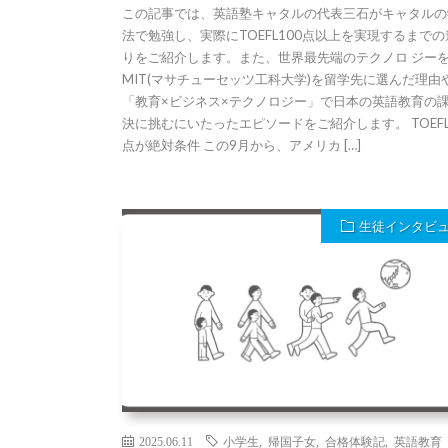
この記事では、英語塾キャタルの代表三石がキャタルの
法で勉強し、実際にTOEFL100点以上を実現するまで
りをご紹介します。また、世界最先端のテクノロ ジー
MIT(マサチューセッツ工科大学)を留学先に選んだ理由
「教育×ビジネス×テクノロジー」で日本の英語教育の
決に挑むにいたったエピソードをご紹介します。 TOEFL
点が絶対条件 この9月から、アメリカ […]
生徒インタビ
2025.06.11
小学生
,
帰国子女
,
合格体験記
,
英語教育