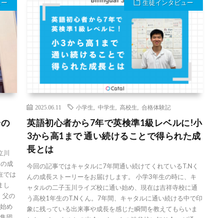
ュー
生徒インタビュー
2025.06.11
小学生
,
中学生
,
高校生
,
合格体験記
分の
英語初心者から7年で英検準1級レベルに!小
3から高1まで 通い続けることで得られた成
長とは
立川
んの成
今回の記事ではキャタルに7年間通い続けてくれているT.Nく
在では
んの成長ストーリーをお届けします。 小学3年生の時に、キ
まし
ャタルの二子玉川ライズ校に通い始め、現在は吉祥寺校に通
、父の
う高校1年生のT.Nくん。7年間、キャタルに通い続ける中で印
い始め
象に残っている出来事や成長を感じた瞬間を教えてもらいま
の集団