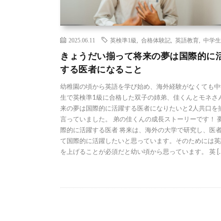
2025.06.11
英検準1級
,
合格体験記
,
英語教育
,
中学生
きょうだい揃って将来の夢は国際的に
する医者になること
幼稚園の頃から英語を学び始め、海外経験がなくても中
生で英検準1級に合格した双子の姉弟、佳くんとモネさ
来の夢は国際的に活躍する医者になりたいと2人共口を
言っていました。 弟の佳くんの成長ストーリーです！ 
際的に活躍する医者 将来は、海外の大学で研究し、医
て国際的に活躍したいと思っています。そのためには英
を上げることが必須だと幼い頃から思っています。 英 […