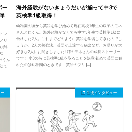
゙ー
海外経験がないきょうだいが揃って中3で
の単
英検準1級取得！
幼稚園の頃から英語を学び始めて現在高校1年生の双子のモネ
さんと佳くん。海外経験がなくても中学3年生で英検準1級に
ストン
合格した2人。これまでどのように英語を学習してきたのでし
アメリ
ょうか。2人の勉強法、英語が上達する秘訣など、お喋りが大
見学に
好きな2人にお聞きしました! 姉のモネさんの成長ストーリー
な
です！ 小3の時に英検準1級を取ることを決意 初めて英語に触
Hくん
れたのは幼稚園のときです。英語のプリ […]
法で
ュー
生徒インタビュー