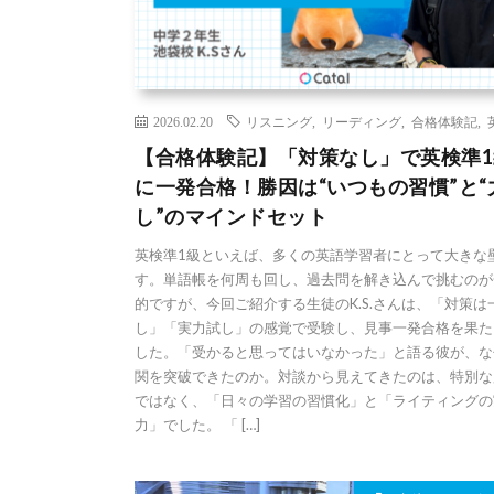
2026.02.20
リスニング
,
リーディング
,
合格体験記
,
【合格体験記】「対策なし」で英検準1
に一発合格！勝因は“いつもの習慣”と“
し”のマインドセット
英検準1級といえば、多くの英語学習者にとって大きな
す。単語帳を何周も回し、過去問を解き込んで挑むのが
的ですが、今回ご紹介する生徒のK.S.さんは、「対策は
し」「実力試し」の感覚で受験し、見事一発合格を果た
した。「受かると思ってはいなかった」と語る彼が、な
関を突破できたのか。対談から見えてきたのは、特別な
ではなく、「日々の学習の習慣化」と「ライティングの
力」でした。 「 […]