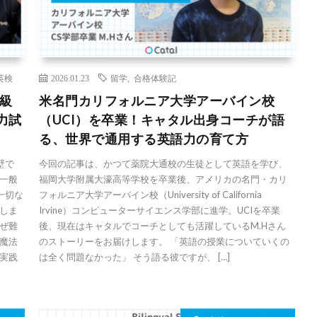
英検
2026.01.23
留学
,
合格体験記
級
米名門カリフォルニア大学アーバイン校
力試
（UCI）を卒業！キャタル出身コーチが語
る、世界で通用する英語力の育て方
壁で
今回の記事は、かつて薬院大通校の生徒として英語を学び、
一般
福岡大学附属大濠高等学校を卒業後、アメリカの名門・カリ
一切な
フォルニア大学アーバイン校（University of California
しま
Irvine）コンピューターサイエンス学部に進学。UCIを卒業
ぜ難
後、現在はキャタルでコーチとしても活躍しているM.Hさん
魔法
のストーリーをお届けします。 「英語の授業についていくの
実践
は全く問題なかった」 そう語る彼ですが、 […]