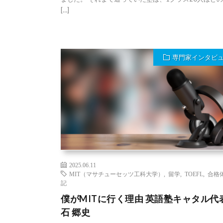
[…]
専門家インタビ
2025.06.11
MIT（マサチューセッツ工科大学）
,
留学
,
TOEFL
,
合格
記
僕がMITに行く理由 英語塾キャタル代
石 郷史