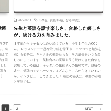
2025.06.11
小学生
,
英検準2級
,
合格体験記
活躍
先生と英語を話す楽しさ、合格した嬉しさ
が、続ける力を育みました。
学3年
３年前からキャタルに通い続けている、小学３年生のKKく
ん。将
ん。 レッスンに一生懸命取り組む様子や、コツコツと勉強を
揃えて
続ける姿勢に、キャタルの教師たちも、その成長をいつも楽
夢は国
しみにしています。英検合格の実績や長く続けてきた自信を
者とし
実感している彼は、キャタルの生徒さんの模範です。継続の
語力
訣や、勉強のモチベーションはどんなところからきているの
]
か、インタビューしてきました！ 継続の秘訣は、教師の存在
と英語で […]
1
…
3
NEXT