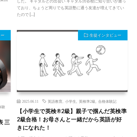
した。 キャタルとの出会い キャタル渋谷校に知り合いが通っ
ており、ちょうど周りでも英語塾に通う友達が増えてきてい
たので […]
ュー
生徒インタビュー
2025.06.11
英語教育
,
小学生
,
英検準2級
,
合格体験記
体験
【小学生で英検®️2級】親子で掴んだ英検準
2級合格！お母さんと一緒だから英語が好
表 三
きになれた！