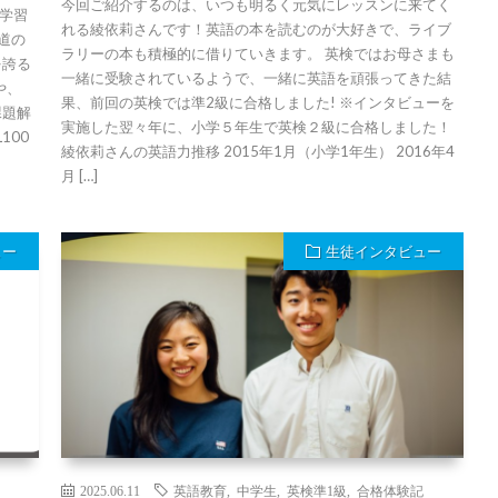
今回ご紹介するのは、いつも明るく元気にレッスンに来てく
学習
れる綾依莉さんです！英語の本を読むのが大好きで、ライブ
の道の
ラリーの本も積極的に借りていきます。 英検ではお母さまも
を誇る
一緒に受験されているようで、一緒に英語を頑張ってきた結
や、
果、前回の英検では準2級に合格しました! ※インタビューを
課題解
実施した翌々年に、小学５年生で英検２級に合格しました！
100
綾依莉さんの英語力推移 2015年1月（小学1年生） 2016年4
月 […]
ュー
生徒インタビュー
2025.06.11
英語教育
,
中学生
,
英検準1級
,
合格体験記