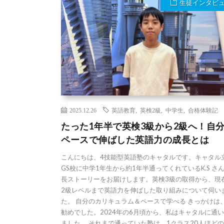
生徒インタビ
2025.12.26
英語教育
,
英検2級
,
中学生
,
合格体験記
たった1年半で英検3級から2級へ！自
ペースで伸ばした英語力の成長とは
こんにちは、4技能型英語塾のキャタルです。キャタル
GS校に中学1年生から約1年半通ってくれているK.S さ
長ストーリーをお届けします。英検3級の取得から、現
2級レベルまで英語力を伸ばした取り組みについて伺い
た。 自分のカリキュラム＆ペースで学べる きっかけは
勧めでした。2024年の6月頃から、私はキャタルに通
ました。 それまで通っていた塾は、1クラス20人ほど