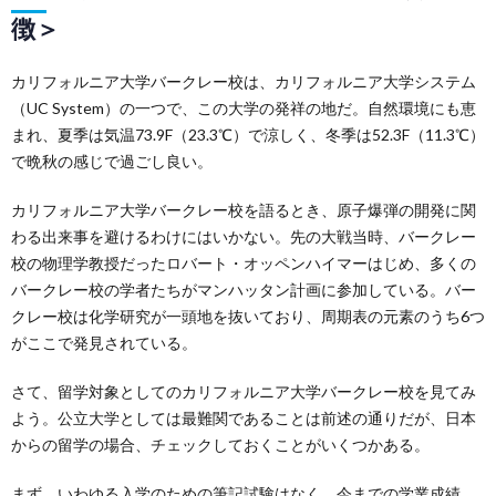
徴＞
カリフォルニア大学バークレー校は、カリフォルニア大学システム
（UC System）の一つで、この大学の発祥の地だ。自然環境にも恵
まれ、夏季は気温73.9F（23.3℃）で涼しく、冬季は52.3F（11.3℃）
で晩秋の感じで過ごし良い。
カリフォルニア大学バークレー校を語るとき、原子爆弾の開発に関
わる出来事を避けるわけにはいかない。先の大戦当時、バークレー
校の物理学教授だったロバート・オッペンハイマーはじめ、多くの
バークレー校の学者たちがマンハッタン計画に参加している。バー
クレー校は化学研究が一頭地を抜いており、周期表の元素のうち6つ
がここで発見されている。
さて、留学対象としてのカリフォルニア大学バークレー校を見てみ
よう。公立大学としては最難関であることは前述の通りだが、日本
からの留学の場合、チェックしておくことがいくつかある。
まず、いわゆる入学のための筆記試験はなく、今までの学業成績