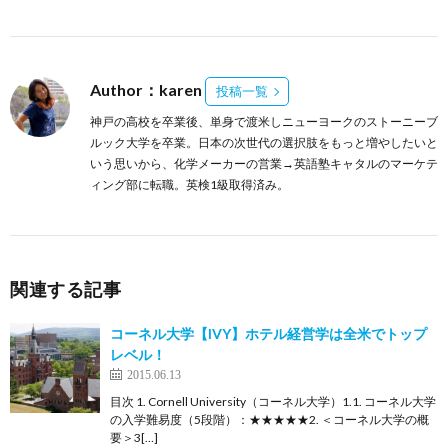
Author：karen
投稿一覧
神戸の高校を卒業後、単身で渡米しニューヨークのストーニーブ
ルック大学を卒業。日本の次世代の選択肢をもっと増やしたいと
いう思いから、化学メーカーの営業→英語塾キャタルのマーケテ
ィング部に転職。英検1級取得済み。
関連する記事
コーネル大学【IVY】ホテル経営学は全米でトップ
レベル！
2015.06.13
目次 1. Cornell University（コーネル大学）1.1. コーネル大学
の入学難易度（5段階）：★★★★★2. ＜コーネル大学の概
要＞3[…]