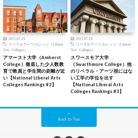
2015.07.19
2015.07.18
リベラルアーツカレッジ（Liberal
リベラルアーツカレッジ（Liberal
Arts Colleges）
Arts Colleges）
アマースト大学（Amherst
スワースモア大学
College）徹底した少人数教
（Swarthmore College）他
育で教員と学生間の距離が近
のリベラル・アーツ校にはな
い【National Liberal Arts
い工学の学位を出す
Colleges Rankings #2】
【National Liberal Arts
Colleges Rankings #3】
Back to Top