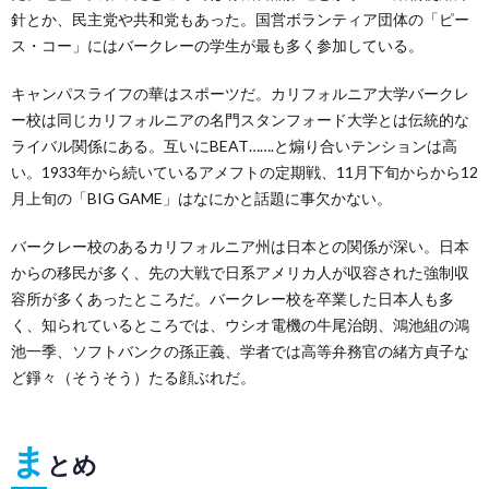
針とか、民主党や共和党もあった。国営ボランティア団体の「ピー
ス・コー」にはバークレーの学生が最も多く参加している。
キャンパスライフの華はスポーツだ。カリフォルニア大学バークレ
ー校は同じカリフォルニアの名門スタンフォード大学とは伝統的な
ライバル関係にある。互いにBEAT…….と煽り合いテンションは高
い。1933年から続いているアメフトの定期戦、11月下旬からから12
月上旬の「BIG GAME」はなにかと話題に事欠かない。
バークレー校のあるカリフォルニア州は日本との関係が深い。日本
からの移民が多く、先の大戦で日系アメリカ人が収容された強制収
容所が多くあったところだ。バークレー校を卒業した日本人も多
く、知られているところでは、ウシオ電機の牛尾治朗、鴻池組の鴻
池一季、ソフトバンクの孫正義、学者では高等弁務官の緒方貞子な
ど錚々（そうそう）たる顔ぶれだ。
ま
とめ