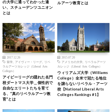
の大学に通ってわかった違
ルアーツ教育とは
い、スチューデンツユニオン
とは
2017.12.26
2015.07.20
留学
,
アイヴィー・リーグ
,
リベ
アメリカの大学
,
リベラルアーツ
ラルアーツカレッジ（Liberal Arts
カレッジ（Liberal Arts Colleges）
Colleges）
ウィリアムズ大学（Williams
アイビーリーグの隠れた名門
College）全米で冠たる地位
校ダートマス大学＿個性的で
を譲らないリベラル・アーツ
自由なエリートたちを育て
校【National Liberal Arts
る、“真のリベラルアーツ教
Colleges Rankings #1】
育”とは