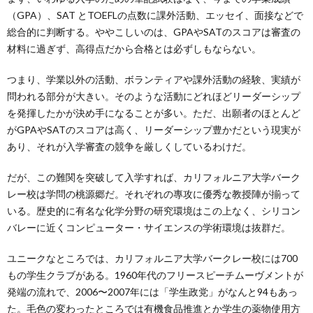
（GPA）、SAT とTOEFLの点数に課外活動、エッセイ、面接などで
総合的に判断する。ややこしいのは、GPAやSATのスコアは審査の
材料に過ぎず、高得点だから合格とは必ずしもならない。
つまり、学業以外の活動、ボランティアや課外活動の経験、実績が
問われる部分が大きい。そのような活動にどれほどリーダーシップ
を発揮したかが決め手になることが多い。ただ、出願者のほとんど
がGPAやSATのスコアは高く、リーダーシップ豊かだという現実が
あり、それが入学審査の競争を厳しくしているわけだ。
だが、この難関を突破して入学すれば、カリフォルニア大学バーク
レー校は学問の桃源郷だ。それぞれの專攻に優秀な教授陣が揃って
いる。歴史的に有名な化学分野の研究環境はこの上なく、シリコン
バレーに近くコンピューター・サイエンスの学術環境は抜群だ。
ユニークなところでは、カリフォルニア大学バークレー校には700
もの学生クラブがある。1960年代のフリースピーチムーヴメントが
発端の流れで、2006〜2007年には「学生政党」がなんと94もあっ
た。毛色の変わったところでは有機食品推進とか学生の薬物使用方