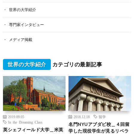
世界の大学紹介
専門家インタビュー
メディア掲載
世界の大学紹介
カテゴリの最新記事
2019.09.05
2018.12.18
留学
In the Dreaming Class
名門NYUアブダビ校＿４回留
英シェフィールド大学＿米英
学した現役学生が見るリベラ