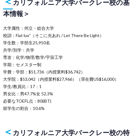
＜
カリフォルニア大学バークレー校の基
本情報＞
大学属性：州立・総合大学
校訓：Fiat lux”（そこに光あれ / Let There Be Light）
学生数：学部生25,950名
共学/別学：共学
専攻：化学/物理/数学/宇宙工学
学期：セメスター制
学費：学部：$51,736（内授業料$36,742）
大学院：$53,042（内授業料$27,966）（滞在費US$16,000）
学生/教員比：17：1
男女比：男47.7%女 52.3%
必要なTOEFL点：80(iBT)
留学生の割合：10.6%
＜
カリフォルニア大学バークレー校の特