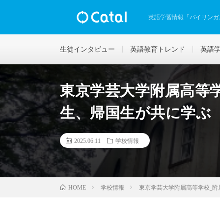
英語学習情報「バイリンガ
生徒インタビュー
英語教育トレンド
英語
東京学芸大学附属高等
生、帰国生が共に学ぶ
2025.06.11
学校情報
学校情報
東京学芸大学附属高等学校_
HOME