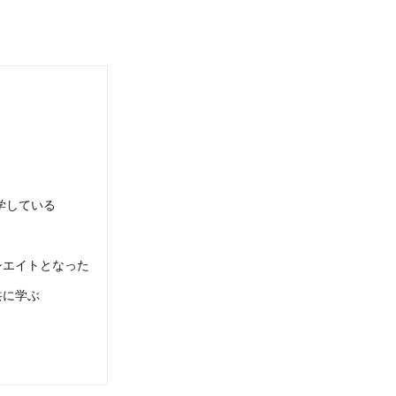
学している
シエイトとなった
共に学ぶ