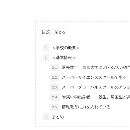
目次
＜学校の概要＞
1.
＜基本情報＞
2.
過去数年、東京大学に54～67人が進
2.1.
スーパーサイエンススクールである
2.2.
スーパーグローバルスクールのアソ
2.3.
附属中学出身者、一般生、帰国生が
2.4.
情報教育に力を入れている
2.5.
まとめ
3.