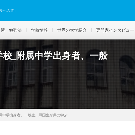
ルへの道」
学習・勉強法
学校情報
世界の大学紹介
専門家インタビュー
学校_附属中学出身者、一般
附属中学出身者、一般生、帰国生が共に学ぶ