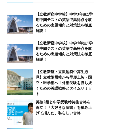
【立教新座中学校】中学3年生1学
期中間テストの英語で高得点を取
るための出題傾向と対策法を徹底
解説！
【立教新座中学校】中学1年生1学
期中間テストの英語で高得点を取
るための出題傾向と対策法を徹底
解説！
【立教新座・立教池袋中高生必
見】立教附属校から早慶上智・国
立・医学部へ！外部受験を勝ち抜
くための英語戦略とタイムリミッ
ト
英検2級と中学受験特待生合格を
両立！「大好きな読書」を積み上
げて掴んだ、私らしい合格