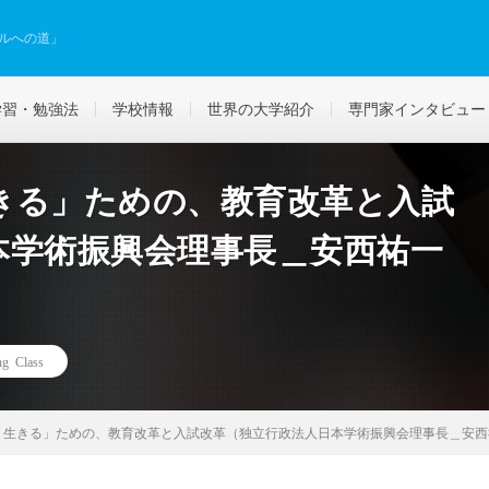
ルへの道」
学習・勉強法
学校情報
世界の大学紹介
専門家インタビュー
きる」ための、教育改革と入試
本学術振興会理事長＿安西祐一
ng Class
く生きる」ための、教育改革と入試改革（独立行政法人日本学術振興会理事長＿安西