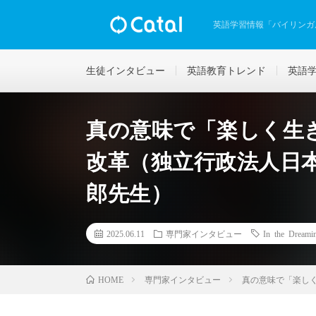
英語学習情報「バイリンガ
生徒インタビュー
英語教育トレンド
英語
真の意味で「楽しく生
改革（独立行政法人日
郎先生）
2025.06.11
専門家インタビュー
In the Dreami
専門家インタビュー
真の意味で「楽し
HOME