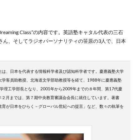
 Dreaming Class”の内容です。英語塾キャタル代表の三石
さん、そしてラジオパーソナリティの笹原の3人で、日本
。
生は、日本を代表する情報科学者及び認知科学者です。慶應義塾大学
学客員助教授、北海道文学部助教授等を経て、1988年に慶應義塾
学理工学部長となり、2001年から2009年までの８年間、第17代慶
15年２月までは、第７期中央教育審議会会長に就任しています。著書
教育が日本をひらく－グローバル世紀への提言」など、数々の執筆を