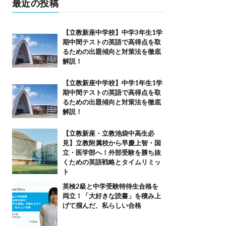
最近の投稿
【立教新座中学校】中学3年生1学
期中間テストの英語で高得点を取
るための出題傾向と対策法を徹底
解説！
【立教新座中学校】中学1年生1学
期中間テストの英語で高得点を取
るための出題傾向と対策法を徹底
解説！
【立教新座・立教池袋中高生必
見】立教附属校から早慶上智・国
立・医学部へ！外部受験を勝ち抜
くための英語戦略とタイムリミッ
ト
英検2級と中学受験特待生合格を
両立！「大好きな読書」を積み上
げて掴んだ、私らしい合格