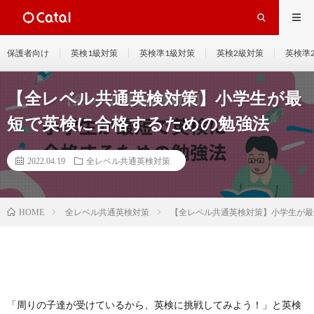
保護者向け
英検1級対策
英検準1級対策
英検2級対策
英検準
【全レベル共通英検対策】小学生が最
短で英検に合格するための勉強法
2022.04.19
全レベル共通英検対策
全レベル共通英検対策
【全レベル共通英検対策】小学生が最
HOME
「周りの子達が受けているから、英検に挑戦してみよう！」と英検