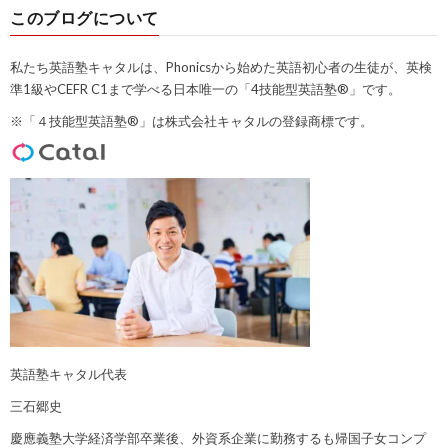
このブログについて
私たち英語塾キャタルは、Phonicsから始めた英語初心者の生徒が、英検
準1級やCEFR C1まで学べる日本唯一の「4技能型英語塾®」です。
※「４技能型英語塾®」は株式会社キャタルの登録商標です。
英語塾キャタル代表
三石郷史
慶應義塾大学経済学部卒業後、外資系企業に勤務するも帰国子女コンプ