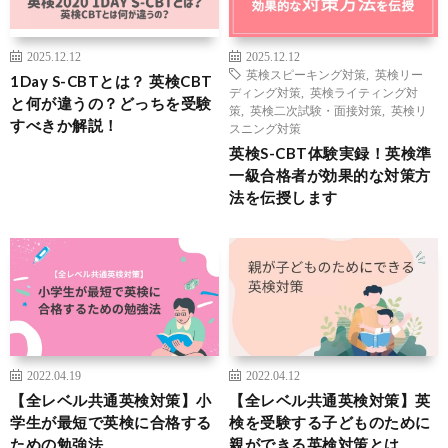
2025.12.12
2025.12.12
英検スピーキング対策
,
英検リー
1Day S-CBTとは？ 英検CBT
ディング対策
,
英検ライティング対
と何が違うの？どっちを受験
策
,
英検二次試験・面接対策
,
英検リ
すべきか解説！
スニング対策
英検S-CBT体験実録！英検準
一級合格者が効果的な対策方
法を伝授します
2022.04.19
2022.04.12
【全レベル共通英検対策】小
【全レベル共通英検対策】英
学生が最短で英検に合格する
検を受験する子どものために
ための勉強法
親ができる英検対策とは