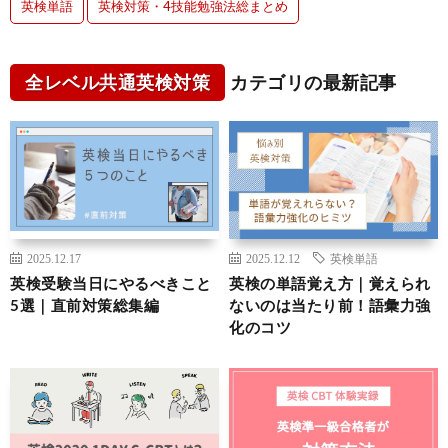
英検単語
英検対策・4技能勉強法総まとめ
全レベル共通英検対策
カテゴリの最新記事
2025.12.17
2025.12.12
英検単語
英検受験当日にやるべきこと
英検の単語覚え方｜覚えられ
5選｜直前対策総集編
ないのは当たり前！語彙力強
化のコツ