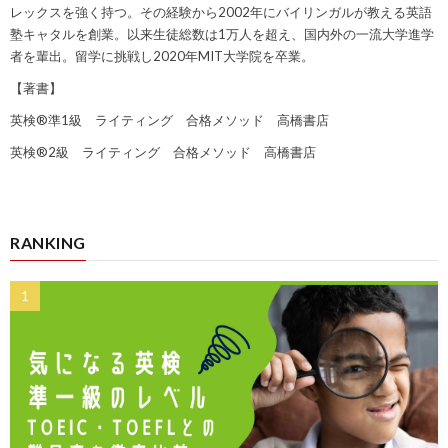
レックスを強く持つ。その経験から2002年にバイリンガルが教える英語
塾キャタルを創業。以来生徒総数は1万人を超え、国内外の一流大学進学
者を輩出。留学に挑戦し2020年MIT大学院を卒業。
【著書】
英検®準1級 ライティング 合格メソッド 高橋書店
英検®2級 ライティング 合格メソッド 高橋書店
RANKING