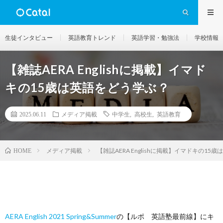
生徒インタビュー
英語教育トレンド
英語学習・勉強法
学校情報
【雑誌AERA Englishに掲載】イマド
キの15歳は英語をどう学ぶ？
2025.06.11
メディア掲載
中学生
,
高校生
,
英語教育
メディア掲載
【雑誌AERA Englishに掲載】イマドキの15
HOME
AERA English 2021 Spring&Summer
の【ルポ 英語塾最前線】にキ