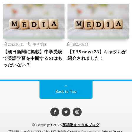
2025.06.11
中学受験
2025.06.11
【朝日新聞に掲載】中学受験
【TBS news23】キャタルが
で英語学習を中断するのはも
紹介されました！
ったいない？
Back to Top
© Copyright 2026
英語塾キャタルブログ
.
英語塾キャタルブログ by
FIT-Web Create
. Powered by
WordPress
.