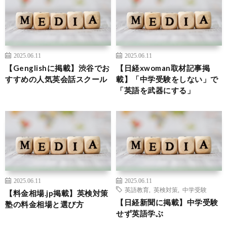
2025.06.11
2025.06.11
【Genglishに掲載】渋谷でお
【日経xwoman取材記事掲
すすめの人気英会話スクール
載】「中学受験をしない」で
「英語を武器にする」
2025.06.11
2025.06.11
英語教育
,
英検対策
,
中学受験
【料金相場.jp掲載】英検対策
【日経新聞に掲載】中学受験
塾の料金相場と選び方
せず英語学ぶ