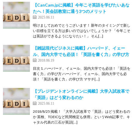
【CanCam.jpに掲載】今年こそ英語を学びたいあな
たへ！英会話教室に通う3つのメリット
2025.06.11
明けましておめでとうございます！ 新年のタイミングで新し
い目標を立てる方は多いのではないでしょうか？ 「今年こそ
は英語ができるようになりたい！」 そん[…]
【雑誌現代ビジネスに掲載】ハーバード、イェー
ル、国内大学でも必須！「英語を書く力」の学び方
2018.06.19
目次 1. ハーバード、イェール、国内大学でも必須！「英語を
書く力」の学び方 ハーバード、イェール、国内大学でも必
須！「英語を書く力」の学び方 マサチ[…]
【プレジデントオンラインに掲載】大学入試改革で
「英語」はどう変わるのか
2025.06.11
2018/8/25 掲載！ 「大学入試改革で「英語」はどう変わるの
か 英検、TOEICなど民間検定も併用」というWeb記事で、キ
ャタル代表の三石が英語[…]