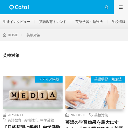
生徒インタビュー
英語教育トレンド
英語学習・勉強法
学校情報
英検対策
HOME
英検対策
メディア掲載
英語学習・勉強法
2025.06.11
2025.06.11
英検対策
英語教育
,
英検対策
,
中学受験
英語の学習効果を最大にす
【日経新聞に掲載】中学受験