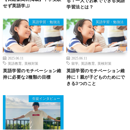
る！一人でお家でできる英語
せず英語学ぶ
学習法とは？
英語学習・勉強法
英語学習・勉強法
2025.06.11
2025.06.11
英語教育
,
英検対策
留学
,
英語教育
,
英検対策
英語学習のモチベーション維
英語学習のモチベーション維
持に必要な2種類の目標
持に！親が子どものためにで
きる3つのこと
生徒インタビュー