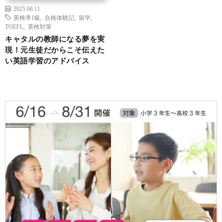
2025.06.11
英検準1級
,
合格体験記
,
留学
,
TOEFL
,
英検対策
キャタルの教師になる夢を実
現！元生徒だからこそ伝えた
い英語学習のアドバイス