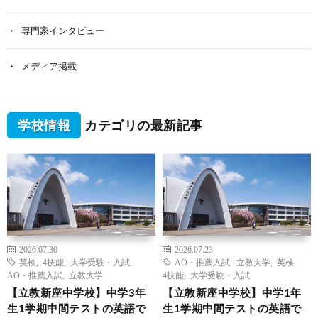
専門家インタビュー
メディア掲載
学校情報
カテゴリの最新記事
2026.07.30
2026.07.23
英検
,
4技能
,
大学受験・入試
,
AO・推薦入試
,
立教大学
,
英検
,
AO・推薦入試
,
立教大学
4技能
,
大学受験・入試
【立教新座中学校】中学3年
【立教新座中学校】中学1年
生1学期中間テストの英語で
生1学期中間テストの英語で