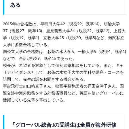
ある
2015年の合格数は、早稲田大学42（現役29、既卒14)、明治大学
37（現役27、既卒10)、慶應義塾大学34（現役22、既卒12)、上智大
学（現役19、既卒1)、立教大学25（現役20、既卒5)など、難関私立
大学に多数合格している。
国公立大学の合格数は、お茶の水大学6、一橋大学5（現役4、既卒1)
などで、合計現役29、既卒15であった。
校長が、希望者を対象として個別進路相談をしている。また、キャ
リアガイダンスとして、お茶の水女子大学の学科や講座・コースを
訪問して、先生の話をお聞きする機会がある。
宇宙飛行士の山崎直子さん、映画字幕翻訳者の戸田奈津子さん、国
際交渉や海外勤務をする外務省職員など、英語を使いグローバルに
活躍している先輩を輩出している。
「グローバル総合｣の受講生は全員が海外研修