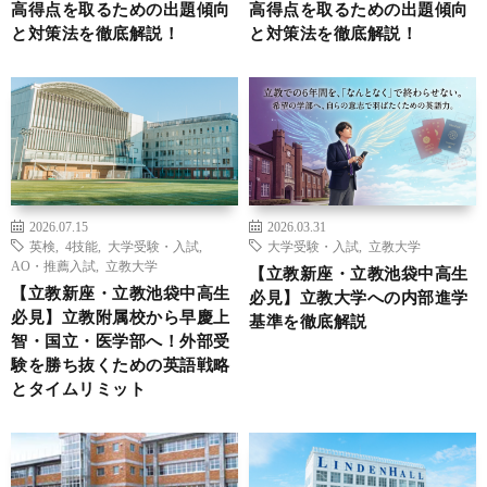
高得点を取るための出題傾向
高得点を取るための出題傾向
と対策法を徹底解説！
と対策法を徹底解説！
2026.07.15
2026.03.31
英検
,
4技能
,
大学受験・入試
,
大学受験・入試
,
立教大学
AO・推薦入試
,
立教大学
【立教新座・立教池袋中高生
【立教新座・立教池袋中高生
必見】立教大学への内部進学
必見】立教附属校から早慶上
基準を徹底解説
智・国立・医学部へ！外部受
験を勝ち抜くための英語戦略
とタイムリミット