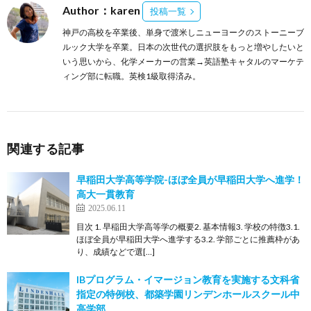
Author：karen
投稿一覧
神戸の高校を卒業後、単身で渡米しニューヨークのストーニーブ
ルック大学を卒業。日本の次世代の選択肢をもっと増やしたいと
いう思いから、化学メーカーの営業→英語塾キャタルのマーケテ
ィング部に転職。英検1級取得済み。
関連する記事
早稲田大学高等学院-ほぼ全員が早稲田大学へ進学！
高大一貫教育
2025.06.11
目次 1. 早稲田大学高等学の概要2. 基本情報3. 学校の特徴3.1.
ほぼ全員が早稲田大学へ進学する3.2. 学部ごとに推薦枠があ
り、成績などで選[…]
IBプログラム・イマージョン教育を実施する文科省
指定の特例校、都築学園リンデンホールスクール中
高学部。