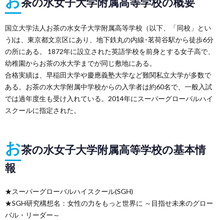
お
茶の水女子大学附属高等学校の概要
国立大学法人お茶の水女子大学附属高等学校（以下、「同校」とい
う)は、東京都文京区にあり、地下鉄丸の内線･茗荷谷駅から徒歩6分
の所にある。 1872年に設立された英語学校を前身とする女子高で、
幼稚園からお茶の水大学までが同じ敷地にある。
合格実績は、早稲田大学や慶應義塾大学など難関私立大学が多数で
ある。お茶の水大学附属中学校からの入学者は約60名で、一般入試
では過年度生も受け入れている。2014年にスーパーグローバルハイ
スクールに指定された。
お
茶の水女子大学附属高等学校の基本情
報
★スーパーグローバルハイスクール(SGH)
★SGH研究構想名：女性の力をもっと世界に ～目指せ未来のグロー
バル・リーダー～