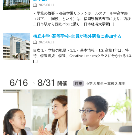
2025.06.11
＜学校の概要＞ 都築学園リンデンホールスクール中高学部
（以下、「同校」という）は、福岡県筑紫野市にあり、西鉄
二日市駅から西鉄バスに乗り、日本経済大学駅[…]
桜丘中学･高等学校-全員が海外研修に参加する
2025.06.11
目次 1. ＜学校の概要＞1.1. ＜基本情報＞1.2. 高校1年は、特
待、特進選抜、特進、Creative Leadersクラスに分かれる1.3.
[…]