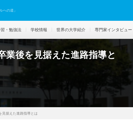
ルへの道」
学習・勉強法
学校情報
世界の大学紹介
専門家インタビュー
-卒業後を見据えた進路指導と
を見据えた進路指導とは