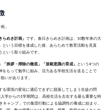
徴
計画」
きらめき計画」
です。春日きらめき計画は、10数年来の大
」という目標を達成した後、あらためて教育活動を見直
うという取り組みです。
」「挨拶・掃除の徹底」「規範意識の育成」
という4つの
神をもって勉学に励み、活力ある学校生活を送ることで
る狙いがあります。
する環境の変化に適応できずに脱落してしまう生徒の問
校入学からの1学期間は、高校生活を左右する最も重要な時
めきキャンプ」での集団行動による協調性の養成に始まり、
英・国・数の授業における予習→授業→復習のサイクルの