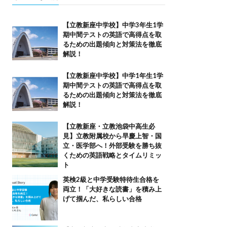
【立教新座中学校】中学3年生1学
期中間テストの英語で高得点を取
るための出題傾向と対策法を徹底
解説！
【立教新座中学校】中学1年生1学
期中間テストの英語で高得点を取
るための出題傾向と対策法を徹底
解説！
【立教新座・立教池袋中高生必
見】立教附属校から早慶上智・国
立・医学部へ！外部受験を勝ち抜
くための英語戦略とタイムリミッ
ト
英検2級と中学受験特待生合格を
両立！「大好きな読書」を積み上
げて掴んだ、私らしい合格