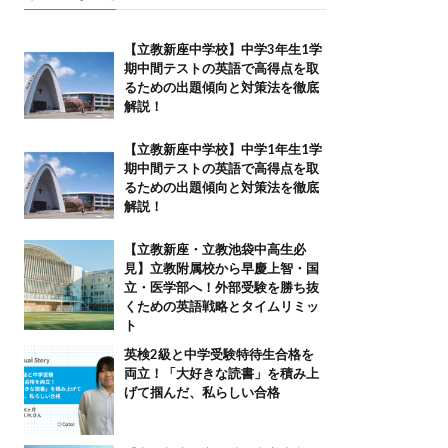
【立教新座中学校】中学3年生1学
期中間テストの英語で高得点を取
るための出題傾向と対策法を徹底
解説！
【立教新座中学校】中学1年生1学
期中間テストの英語で高得点を取
るための出題傾向と対策法を徹底
解説！
【立教新座・立教池袋中高生必
見】立教附属校から早慶上智・国
立・医学部へ！外部受験を勝ち抜
くための英語戦略とタイムリミッ
ト
英検2級と中学受験特待生合格を
両立！「大好きな読書」を積み上
げて掴んだ、私らしい合格