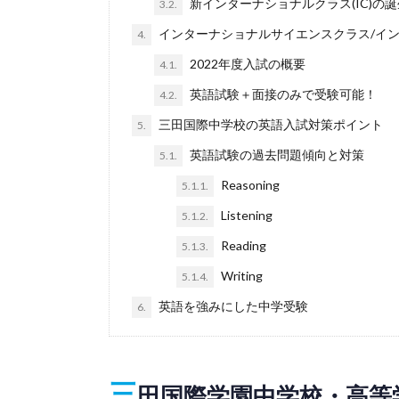
新インターナショナルクラス(IC)の誕
3.2.
インターナショナルサイエンスクラス/イ
4.
2022年度入試の概要
4.1.
英語試験＋面接のみで受験可能！
4.2.
三田国際中学校の英語入試対策ポイント
5.
英語試験の過去問題傾向と対策
5.1.
Reasoning
5.1.1.
Listening
5.1.2.
Reading
5.1.3.
Writing
5.1.4.
英語を強みにした中学受験
6.
三
田国際学園中学校・高等