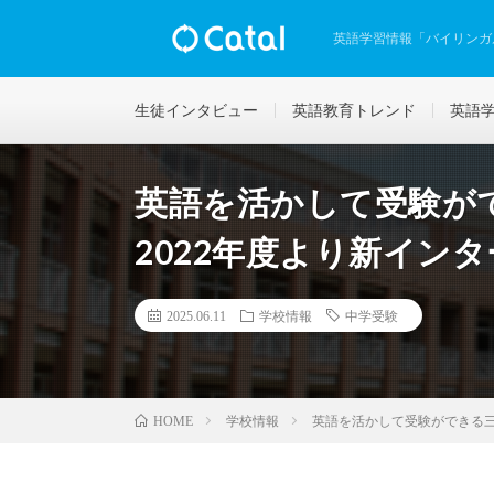
英語学習情報「バイリンガ
生徒インタビュー
英語教育トレンド
英語
英語を活かして受験が
2022年度より新イン
2025.06.11
学校情報
中学受験
学校情報
英語を活かして受験ができる三
HOME