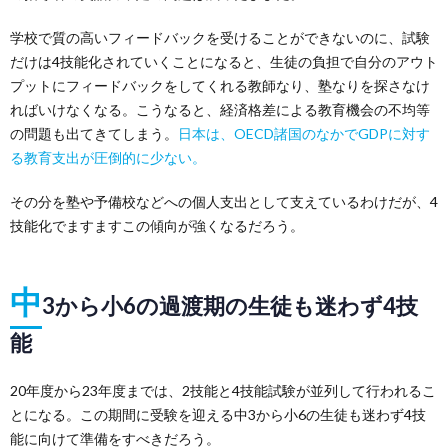
学校で質の高いフィードバックを受けることができないのに、試験
だけは4技能化されていくことになると、生徒の負担で自分のアウト
プットにフィードバックをしてくれる教師なり、塾なりを探さなけ
ればいけなくなる。こうなると、経済格差による教育機会の不均等
の問題も出てきてしまう。
日本は、OECD諸国のなかでGDPに対す
る教育支出が圧倒的に少ない。
その分を塾や予備校などへの個人支出として支えているわけだが、4
技能化でますますこの傾向が強くなるだろう。
中
3から小6の過渡期の生徒も迷わず4技
能
20年度から23年度までは、2技能と4技能試験が並列して行われるこ
とになる。この期間に受験を迎える中3から小6の生徒も迷わず4技
能に向けて準備をすべきだろう。