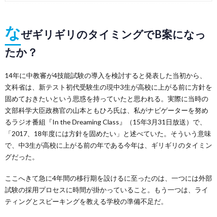
な
ぜギリギリのタイミングでB案になっ
たか？
14年に中教審が4技能試験の導入を検討すると発表した当初から、
文科省は、新テスト初代受験生の現中3生が高校に上がる前に方針を
固めておきたいという思惑を持っていたと思われる。実際に当時の
文部科学大臣政務官の山本ともひろ氏は、私がナビゲーターを努め
るラジオ番組『In the Dreaming Class』（15年3月31日放送）で、
「2017、18年度には方針を固めたい」と述べていた。そういう意味
で、中3生が高校に上がる前の年である今年は、ギリギリのタイミン
グだった。
ここへきて急に4年間の移行期を設けるに至ったのは、一つには外部
試験の採用プロセスに時間が掛かっていること。もう一つは、ライ
ティングとスピーキングを教える学校の準備不足だ。