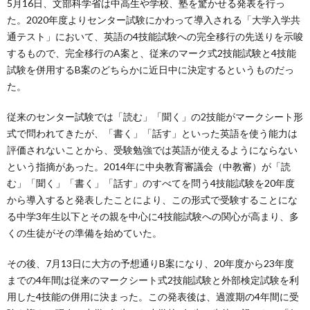
5月16日、文部科学省は中高生や学校、塾を驚かせる発表を行っ
た。2020年度よりセンター試験にかわって導入される「大学入学共
通テスト」において、英語の4技能試験への完全移行の先送りを示唆
するもので、完全移行のA案と、従来のマーク式2技能試験と4技能
試験を併用するB案のどちらかに近日中に決定するというものだっ
た。
従来のセンター試験では「読む」「聞く」の2技能がマークシート形
式で問われてきたが、「書く」「話す」といった英語を使う能力は
評価されないことから、受験勉強では英語が使えるようにならない
という指摘があった。2014年に中央教育審議会（中教審）が「読
む」「聞く」「書く」「話す」のすべてを問う4技能試験を20年度
から導入すると発表したことにより、この形式で受験することにな
る中学3年生以下とその親を中心に4技能試験への関心が高まり、多
くの生徒がその準備を始めていた。
その後、7月13日に大方の予想通りB案になり、20年度から23年度
までの4年間は従来のマークシート式2技能試験と外部検定試験を利
用した4技能の併用に決まった。この発表後は、過渡期の4年間に受