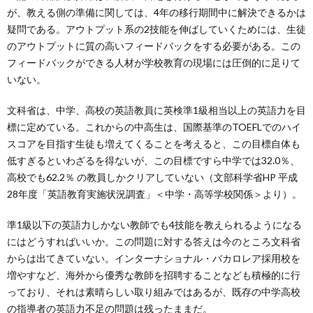
が、教える側の準備に関しては、4年の移行期間中に解決できるかは
疑問である。アウトプット系の2技能を伸ばしていくためには、生徒
のアウトプットに質の高いフィードバックをする必要がある。この
フィードバックができる人材が学校教育の現場には圧倒的に足りて
いない。
文科省は、中学、高校の英語教員に英検準1級相当以上の英語力を目
標に定めている。これからの中高生は、国際基準のTOEFLでのハイ
スコアを目指す生徒も増えてくることを考えると、この目標自体も
低すぎるといわざるを得ないが、この目標ですら中学では32.0％、
高校でも62.2％ の教員しかクリアしていない（文部科学省HP 平成
28年度「英語教育実施状況調査」＜中学・高等学校関係＞より）。
準1級以下の英語力しかない教師でも4技能を教えられるようになる
にはどうすればいいか。この問題に対する答えは今のところ文科省
からは出てきていない。インターナショナル・バカロレア採用校を
増やすなど、海外から優秀な教師を招聘することなども積極的に行
っており、それは素晴らしい取り組みではあるが、既存の中学高校
の指導者の英語力不足の問題は残ったままだ。