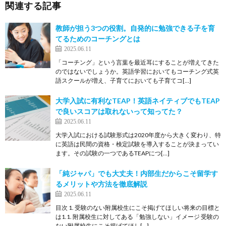
関連する記事
教師が担う3つの役割。自発的に勉強できる子を育
てるためのコーチングとは
2025.06.11
「コーチング」という言葉を最近耳にすることが増えてきた
のではないでしょうか。英語学習においてもコーチング式英
語スクールが増え、子育てにおいても子育てコ[…]
大学入試に有利なTEAP！英語ネイティブでもTEAP
で良いスコアは取れないって知ってた？
2025.06.11
大学入試における試験形式は2020年度から大きく変わり、特
に英語は民間の資格・検定試験を導入することが決まってい
ます。その試験の一つであるTEAPにつ[…]
「純ジャパ」でも大丈夫！内部生だからこそ留学す
るメリットや方法を徹底解説
2025.06.11
目次 1. 受験のない附属校生にこそ掲げてほしい将来の目標と
は1.1. 附属校生に対してある「勉強しない」イメージ 受験の
ない附属校生にこそ掲げてほし[…]