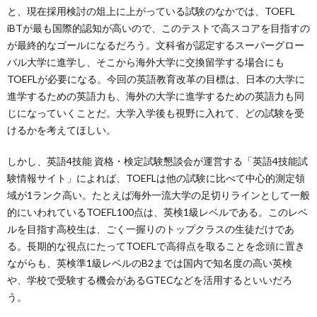
と、現在採用検討の俎上に上がっている試験のなかでは、TOEFL
iBTが最も国際的認知が高いので、このテストで高スコアを目指すの
が最終的なゴールになるだろう。文科省が認定するスーパーグロー
バル大学に進学し、そこから海外大学に交換留学する場合にも
TOEFLが必要になる。今回の英語教育改革の目標は、日本の大学に
進学するための英語力も、海外の大学に進学するための英語力も同
じになっていくことだ。大学入学後も視野に入れて、どの試験を受
けるかを考えてほしい。
しかし、英語4技能 資格・検定試験懇談会が運営する「英語4技能試
験情報サイト」によれば、TOEFLは他の試験に比べて中心的測定領
域が1ランク高い。たとえば海外一流大学の足切りラインとして一般
的にいわれているTOEFL100点は、英検1級レベルである。このレベ
ルを目指す高校生は、ごく一握りのトップクラスの生徒だけであ
る。長期的な視点にたってTOEFLで高得点を取ることを念頭に置き
ながらも、英検準1級レベルのB2までは国内で知名度の高い英検
や、学校で受験する機会があるGTECなどを活用するといいだろ
う。