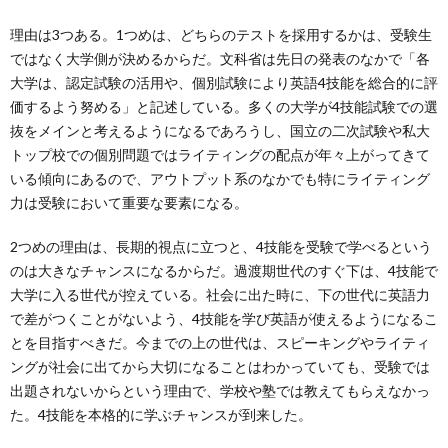
理由は3つある。1つめは、どちらのテストを採用するかは、受験生
ではなく大学側が決めるからだ。文科省は先日の発表のなかで「各
大学は、認定試験の活用や、個別試験により英語4技能を総合的に評
価するよう努める」と記述している。多くの大学が4技能試験での選
抜をメインと考えるようになるであろうし、国立の二次試験や私大
トップ校での個別問題ではライティングの配点が年々上がってきて
いる傾向にあるので、アウトプット系のなかでも特にライティング
力は受験において重要な要素になる。
2つめの理由は、長期的視点に立つと、4技能を受験で学べるという
のは大きなチャンスになるからだ。過渡期世代のすぐ下は、4技能で
大学に入る世代が控えている。社会に出た時に、下の世代に英語力
で差がつくことがないよう、4技能を学び英語が使えるようになるこ
とを目指すべきだ。今までの上の世代は、スピーキングやライティ
ングが社会に出てから大切になることはわかっていても、受験では
出題されないからという理由で、学校や塾では教えてもらえなかっ
た。4技能を本格的に学ぶチャンスが到来した。