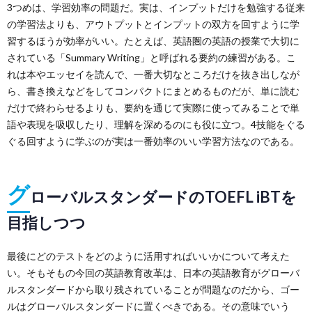
3つめは、学習効率の問題だ。実は、インプットだけを勉強する従来
の学習法よりも、アウトプットとインプットの双方を回すように学
習するほうが効率がいい。たとえば、英語圏の英語の授業で大切に
されている「Summary Writing」と呼ばれる要約の練習がある。こ
れは本やエッセイを読んで、一番大切なところだけを抜き出しなが
ら、書き換えなどをしてコンパクトにまとめるものだが、単に読む
だけで終わらせるよりも、要約を通じて実際に使ってみることで単
語や表現を吸収したり、理解を深めるのにも役に立つ。4技能をぐる
ぐる回すように学ぶのが実は一番効率のいい学習方法なのである。
グ
ローバルスタンダードのTOEFL iBTを
目指しつつ
最後にどのテストをどのように活用すればいいかについて考えた
い。そもそもの今回の英語教育改革は、日本の英語教育がグローバ
ルスタンダードから取り残されていることが問題なのだから、ゴー
ルはグローバルスタンダードに置くべきである。その意味でいう