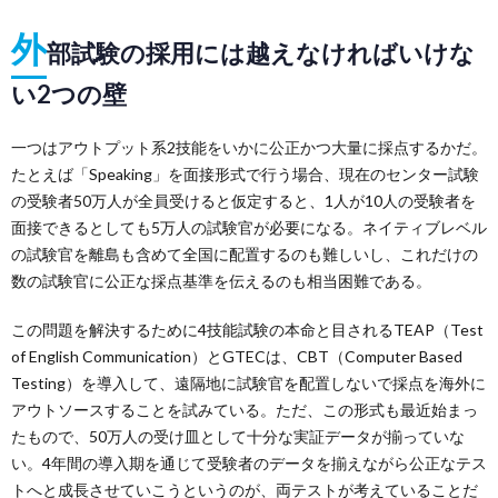
外
部試験の採用には越えなければいけな
い2つの壁
一つはアウトプット系2技能をいかに公正かつ大量に採点するかだ。
たとえば「Speaking」を面接形式で行う場合、現在のセンター試験
の受験者50万人が全員受けると仮定すると、1人が10人の受験者を
面接できるとしても5万人の試験官が必要になる。ネイティブレベル
の試験官を離島も含めて全国に配置するのも難しいし、これだけの
数の試験官に公正な採点基準を伝えるのも相当困難である。
この問題を解決するために4技能試験の本命と目されるTEAP（Test
of English Communication）とGTECは、CBT（Computer Based
Testing）を導入して、遠隔地に試験官を配置しないで採点を海外に
アウトソースすることを試みている。ただ、この形式も最近始まっ
たもので、50万人の受け皿として十分な実証データが揃っていな
い。4年間の導入期を通じて受験者のデータを揃えながら公正なテス
トへと成長させていこうというのが、両テストが考えていることだ