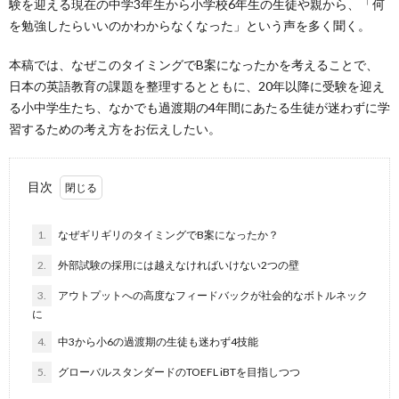
験を迎える現在の中学3年生から小学校6年生の生徒や親から、「何
を勉強したらいいのかわからなくなった」という声を多く聞く。
本稿では、なぜこのタイミングでB案になったかを考えることで、
日本の英語教育の課題を整理するとともに、20年以降に受験を迎え
る小中学生たち、なかでも過渡期の4年間にあたる生徒が迷わずに学
習するための考え方をお伝えしたい。
目次
1.
なぜギリギリのタイミングでB案になったか？
2.
外部試験の採用には越えなければいけない2つの壁
3.
アウトプットへの高度なフィードバックが社会的なボトルネック
に
4.
中3から小6の過渡期の生徒も迷わず4技能
5.
グローバルスタンダードのTOEFL iBTを目指しつつ