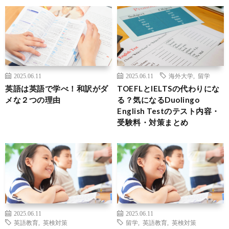
2025.06.11
2025.06.11
海外大学
,
留学
英語は英語で学べ！和訳がダ
TOEFLとIELTSの代わりにな
メな２つの理由
る？気になるDuolingo
English Testのテスト内容・
受験料・対策まとめ
2025.06.11
2025.06.11
英語教育
,
英検対策
留学
,
英語教育
,
英検対策