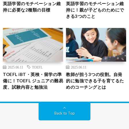
英語学習のモチベーション維
英語学習のモチベーション維
持に必要な2種類の目標
持に！親が子どものためにで
きる3つのこと
2025.06.11
TOEFL
2025.06.11
TOEFL iBT・英検・留学の準
教師が担う3つの役割。自発
備に！TOEFL ジュニアの難易
的に勉強できる子を育てるた
度、試験内容と勉強法
めのコーチングとは
Back to Top