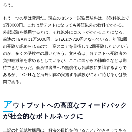
ろう。
もう一つの壁は費用だ。現在のセンター試験受験料は、3教科以上で
1万8000円。これは新テストになっても英語以外の教科でかかる。
外部試験を採用するとは、それ以外にコストがかかることになる。
前述のTEAPは1万5000円、GTECは9720円となっている。年間2回
の受験が認められるので、高スコアを目指して2回受験したいという
のが、多くの受験生の思いだろう。文科省は、各テストへ受験者の
負担軽減策を求めるとしているが、ここに国からの補助金などは期
待できなそうだ。低所得者層への無償化も各試験に要請するようで
あるが、TOEFLなど海外団体の実施する試験がこれに応じるかは疑
問である。
ア
ウトプットへの高度なフィードバック
が社会的なボトルネックに
上記の外部試験採用は、解決の目処を付けることができそうである