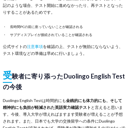
記のような場合、テスト開始に進めなかったり、再テストとなった
りすることがあるためです。
長時間PCの前に座っていないことが確認される
サブディスプレイが接続されていることが確認される
公式サイトの
注意事項
を確認の上、テストが無効にならないよう、
テスト環境などの準備は早めに行いましょう。
受
験者に寄り添ったDuolingo English Test
の今後
Duolingo English Testは時間的にも
金銭的にも体力的にも、そして
精神的にも負担が軽減された英語実力確認テスト
と言えると思いま
す。今後、導入大学が増えればますます受験者が増えることが予想
されます。また、日本でも大学の交換留学への条件にDuolingo
English Testが追加されれば、受験者が急激に増加するのではないで