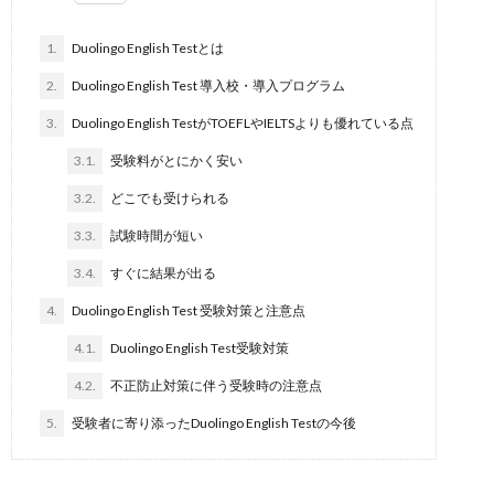
1.
Duolingo English Testとは
2.
Duolingo English Test 導入校・導入プログラム
3.
Duolingo English TestがTOEFLやIELTSよりも優れている点
3.1.
受験料がとにかく安い
3.2.
どこでも受けられる
3.3.
試験時間が短い
3.4.
すぐに結果が出る
4.
Duolingo English Test 受験対策と注意点
4.1.
Duolingo English Test受験対策
4.2.
不正防止対策に伴う受験時の注意点
5.
受験者に寄り添ったDuolingo English Testの今後