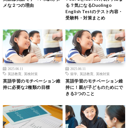
メな２つの理由
る？気になるDuolingo
English Testのテスト内容・
受験料・対策まとめ
2025.06.11
2025.06.11
英語教育
,
英検対策
留学
,
英語教育
,
英検対策
英語学習のモチベーション維
英語学習のモチベーション維
持に必要な2種類の目標
持に！親が子どものためにで
きる3つのこと