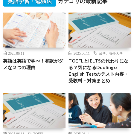
英語学習・勉強法
カテゴリの最新記事
2025.06.11
2025.06.11
留学
,
海外大学
英語は英語で学べ！和訳がダ
TOEFLとIELTSの代わりにな
メな２つの理由
る？気になるDuolingo
English Testのテスト内容・
受験料・対策まとめ
2025.06.11
TOEFL
2025.06.11