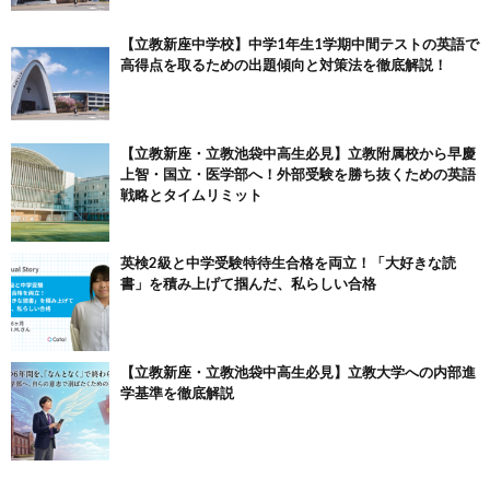
【立教新座中学校】中学1年生1学期中間テストの英語で
高得点を取るための出題傾向と対策法を徹底解説！
【立教新座・立教池袋中高生必見】立教附属校から早慶
上智・国立・医学部へ！外部受験を勝ち抜くための英語
戦略とタイムリミット
英検2級と中学受験特待生合格を両立！「大好きな読
書」を積み上げて掴んだ、私らしい合格
【立教新座・立教池袋中高生必見】立教大学への内部進
学基準を徹底解説