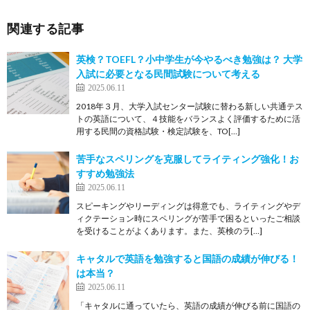
関連する記事
英検？TOEFL？小中学生が今やるべき勉強は？ 大学
入試に必要となる民間試験について考える
2025.06.11
2018年３月、大学入試センター試験に替わる新しい共通テス
トの英語について、４技能をバランスよく評価するために活
用する民間の資格試験・検定試験を、TO[…]
苦手なスペリングを克服してライティング強化！お
すすめ勉強法
2025.06.11
スピーキングやリーディングは得意でも、ライティングやデ
ィクテーション時にスペリングが苦手で困るといったご相談
を受けることがよくあります。また、英検のラ[…]
キャタルで英語を勉強すると国語の成績が伸びる！
は本当？
2025.06.11
「キャタルに通っていたら、英語の成績が伸びる前に国語の