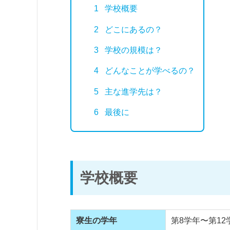
1
学校概要
2
どこにあるの？
3
学校の規模は？
4
どんなことが学べるの？
5
主な進学先は？
6
最後に
学校概要
寮生の学年
第8学年〜第12学