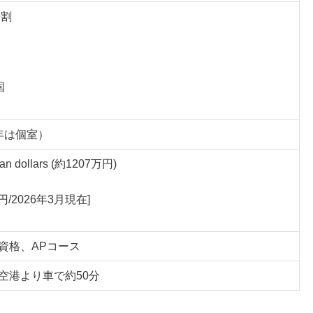
9割
国
年は個室）
ian dollars (約1207万円)
5円/2026年3月現在]
資格、APコース
空港より車で約50分