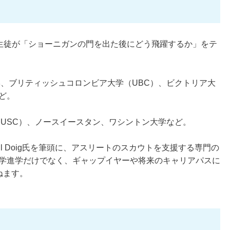
ice）が、生徒が「ショーニガンの門を出た後にどう飛躍するか」をテ
、ブリティッシュコロンビア大学（UBC）、ビクトリア大
ど。
USC）、ノースイースタン、ワシントン大学など。
」であるPaul Doig氏を筆頭に、アスリートのスカウトを支援する専門の
学進学だけでなく、ギャップイヤーや将来のキャリアパスに
ねます。