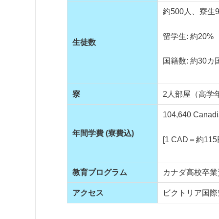
約500人、寮生
留学生: 約20%
生徒数
国籍数: 約30カ
寮
2人部屋（高学
104,640 Canad
年間学費 (寮費込)
[1 CAD＝約11
教育プログラム
カナダ高校卒業
アクセス
ビクトリア国際