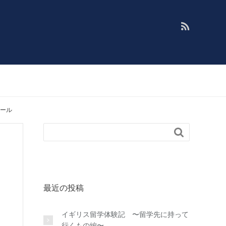
クール

最近の投稿
イギリス留学体験記 〜留学先に持って
行くもの編〜