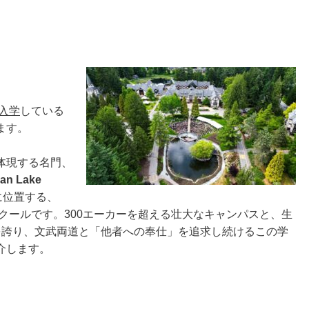
入学
している
ます。
体現する名門、
 Lake
に位置する、
スクールです。300エーカーを超える壮大なキャンパスと、生
を誇り、文武両道と「他者への奉仕」を追求し続けるこの学
介します。