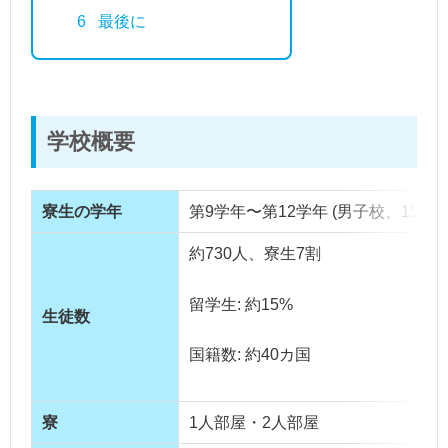
6
最後に
学校概要
寮生の学年
第9学年〜第12学年 (男子校、15-18
約730人、寮生7割
留学生: 約15%
生徒数
国籍数: 約40カ国
寮
1人部屋・2人部屋