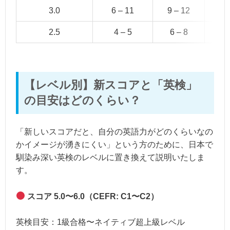
3.0
6 – 11
9 – 12
13
2.5
4 – 5
6 – 8
11
【レベル別】新スコアと「英検」
の目安はどのくらい？
「新しいスコアだと、自分の英語力がどのくらいなの
かイメージが湧きにくい」という方のために、日本で
馴染み深い英検のレベルに置き換えて説明いたしま
す。
スコア 5.0〜6.0（CEFR: C1〜C2）
英検目安：1級合格〜ネイティブ超上級レベル