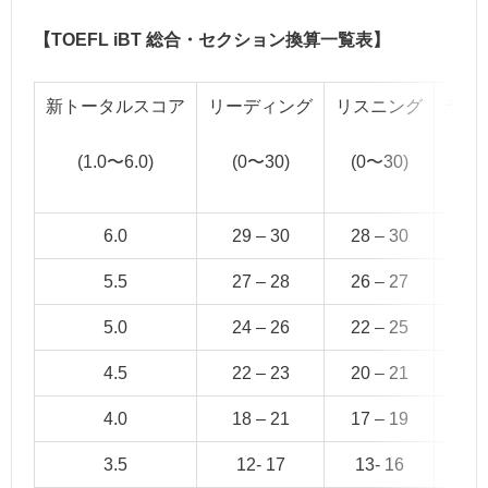
【TOEFL iBT 総合・セクション換算一覧表】
新トータルスコア
リーディング
リスニング
ライ
(1.0〜6.0)
(0〜30)
(0〜30)
(
6.0
29 – 30
28 – 30
29
5.5
27 – 28
26 – 27
27
5.0
24 – 26
22 – 25
24
4.5
22 – 23
20 – 21
21
4.0
18 – 21
17 – 19
17
3.5
12- 17
13- 16
1