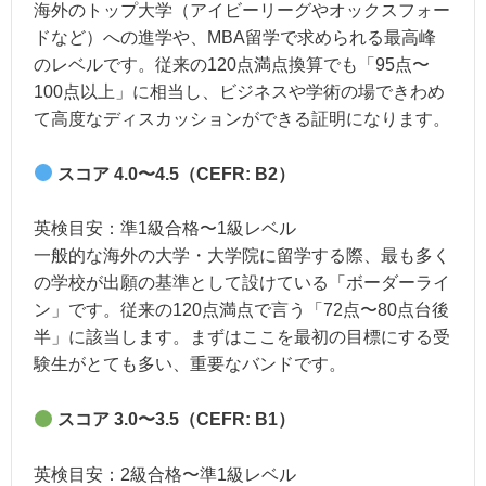
海外のトップ大学（アイビーリーグやオックスフォー
ドなど）への進学や、MBA留学で求められる最高峰
のレベルです。従来の120点満点換算でも「95点〜
100点以上」に相当し、ビジネスや学術の場できわめ
て高度なディスカッションができる証明になります。
スコア 4.0〜4.5（CEFR: B2）
英検目安：準1級合格〜1級レベル
一般的な海外の大学・大学院に留学する際、最も多く
の学校が出願の基準として設けている「ボーダーライ
ン」です。従来の120点満点で言う「72点〜80点台後
半」に該当します。まずはここを最初の目標にする受
験生がとても多い、重要なバンドです。
スコア 3.0〜3.5（CEFR: B1）
英検目安：2級合格〜準1級レベル