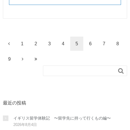
1
2
3
4
5
6
7
8
9

最近の投稿
イギリス留学体験記 〜留学先に持って行くもの編〜
2026年8月4日