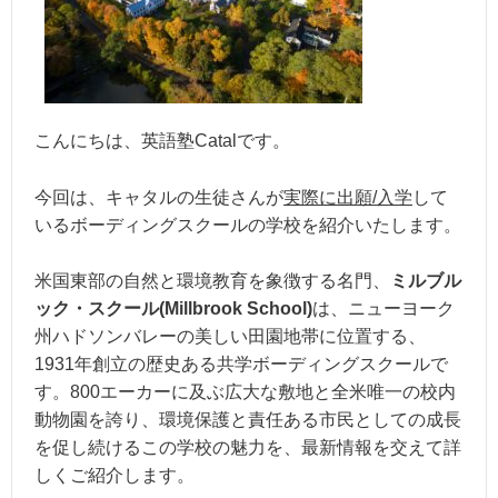
こんにちは、英語塾Catalです。
今回は、キャタルの生徒さんが
実際に出願/入学
して
いるボーディングスクールの学校を紹介いたします。
米国東部の自然と環境教育を象徴する名門、
ミルブル
ック・スクール(Millbrook School)
は、ニューヨーク
州ハドソンバレーの美しい田園地帯に位置する、
1931年創立の歴史ある共学ボーディングスクールで
す。800エーカーに及ぶ広大な敷地と全米唯一の校内
動物園を誇り、環境保護と責任ある市民としての成長
を促し続けるこの学校の魅力を、最新情報を交えて詳
しくご紹介します。